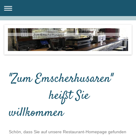
Zum Emscherhusaren
''Zum Emscherhusaren''
heißt Sie
willkommen
Schön, dass Sie auf unsere Restaurant-Homepage gefunden